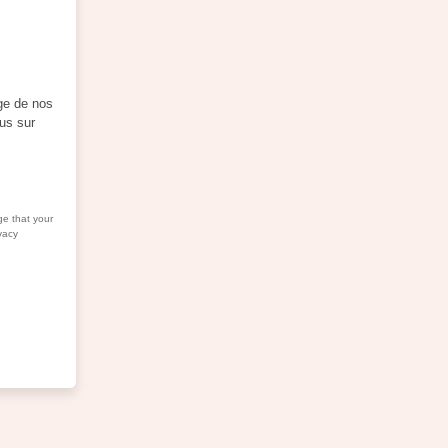
ge de nos
ous sur
ge that your
vacy