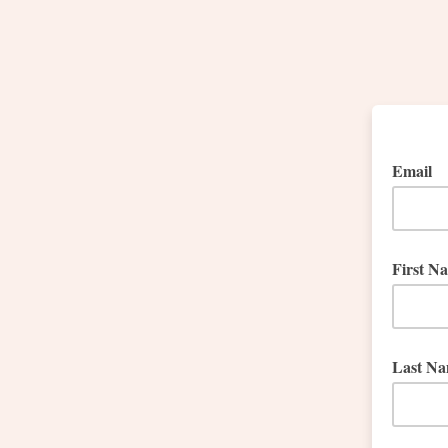
Email
First N
Last N