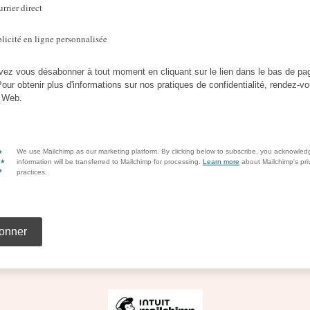
rrier direct
licité en ligne personnalisée
ez vous désabonner à tout moment en cliquant sur le lien dans le bas de pa
Pour obtenir plus d'informations sur nos pratiques de confidentialité, rendez-v
e Web.
We use Mailchimp as our marketing platform. By clicking below to subscribe, you acknowled
information will be transferred to Mailchimp for processing.
Learn more
about Mailchimp's pri
practices.